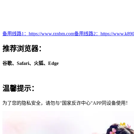
备用线路
1
：
https://www.rznbm.com
备用线路
2
：
https://www.k89
推荐浏览器：
谷歌、Safari、火狐、Edge
温馨提示：
为了您的隐私安全，请勿与"国家反诈中心"APP同设备使用！