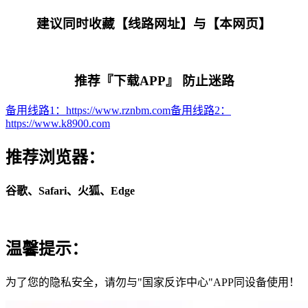
建议同时收藏【线路网址】与【本网页】
推荐『下载APP』 防止迷路
备用线路
1
：
https://www.rznbm.com
备用线路
2
：
https://www.k8900.com
推荐浏览器：
谷歌、Safari、火狐、Edge
温馨提示：
为了您的隐私安全，请勿与"国家反诈中心"APP同设备使用！