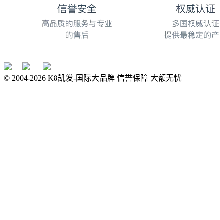
© 2004-
2026
K8凯发-国际大品牌 信誉保障 大额无忧