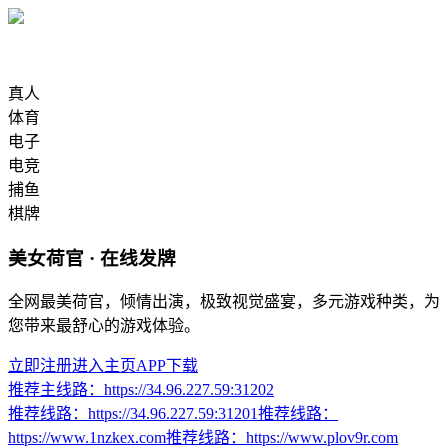
真人
体育
电子
电竞
捕鱼
棋牌
美女荷官 · 在线发牌
全网最美荷官，倾情出演，极致视觉盛宴，多元游戏种类，为
您带来最舒心的游戏体验。
立即注册
进入主页
APP下载
推荐主线路：
https://34.96.227.59:31202
推荐线路：
https://34.96.227.59:31201
推荐线路：
https://www.1nzkex.com
推荐线路：
https://www.plov9r.com