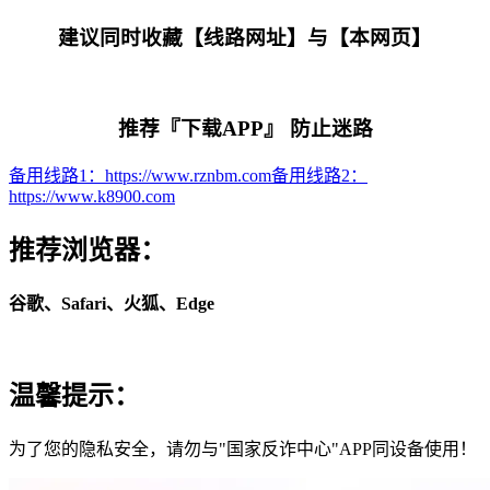
建议同时收藏【线路网址】与【本网页】
推荐『下载APP』 防止迷路
备用线路
1
：
https://www.rznbm.com
备用线路
2
：
https://www.k8900.com
推荐浏览器：
谷歌、Safari、火狐、Edge
温馨提示：
为了您的隐私安全，请勿与"国家反诈中心"APP同设备使用！